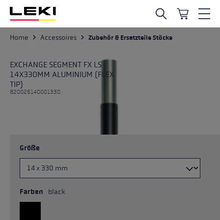
Zum Hauptinhalt springen
Home
Accessoires
Zubehör & Ersatzteile Stöcke
EXCHANGE SEGMENT FX LS
14X330MM ALUMINIUM (FLEX
TIP)
820026140001330
Größe
Farben
black