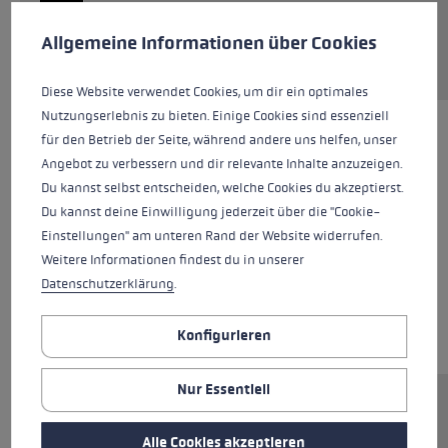
Cookie-Voreinstellungen
Diese Website verwendet Cookies, um eine bestmögliche Er
Allgemeine Informationen über Cookies
Serviceleistung anfragen
Diese Website verwendet Cookies, um dir ein optimales
Nutzungserlebnis zu bieten. Einige Cookies sind essenziell
für den Betrieb der Seite, während andere uns helfen, unser
Angebot zu verbessern und dir relevante Inhalte anzuzeigen.
Du kannst selbst entscheiden, welche Cookies du akzeptierst.
Du kannst deine Einwilligung jederzeit über die "Cookie-
Einstellungen" am unteren Rand der Website widerrufen.
Weitere Informationen findest du in unserer
Datenschutzerklärung
.
Konfigurieren
Nur Essentiell
Ersatzsegment (Unterteil) für LEKI FX Stöcke.
Abmessungen: 14x330mm. Rohrmaterial:
Alle Cookies akzeptieren