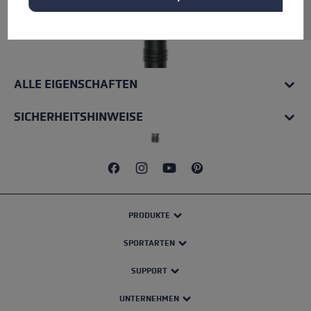
Aluminium. Inkl. vormontierter Flex Spitze.
ALLE EIGENSCHAFTEN
SICHERHEITSHINWEISE
PRODUKTE
SPORTARTEN
SUPPORT
UNTERNEHMEN