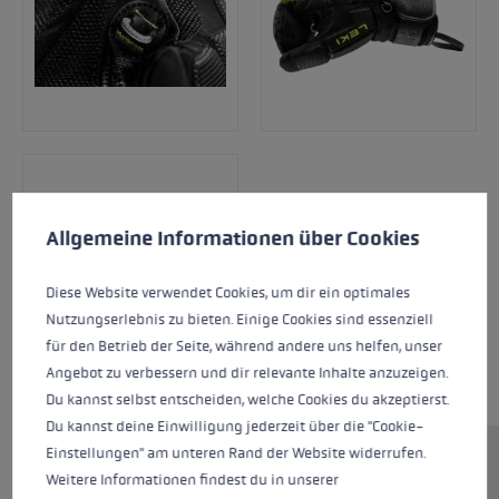
Préférences en matière de cookies
This website uses cookies to give you the best possible experience. Some c
Allgemeine Informationen über Cookies
Diese Website verwendet Cookies, um dir ein optimales
Nutzungserlebnis zu bieten. Einige Cookies sind essenziell
für den Betrieb der Seite, während andere uns helfen, unser
Angebot zu verbessern und dir relevante Inhalte anzuzeigen.
Du kannst selbst entscheiden, welche Cookies du akzeptierst.
Du kannst deine Einwilligung jederzeit über die "Cookie-
Einstellungen" am unteren Rand der Website widerrufen.
Vous souhaitez faire de la compétition et vous
Weitere Informationen findest du in unserer
avez besoin de moufles qui supportent tous vos