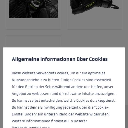
Préférences en matière de cookies
This website uses cookies to give you the best possible experience. Some c
Allgemeine Informationen über Cookies
Diese Website verwendet Cookies, um dir ein optimales
Nutzungserlebnis zu bieten. Einige Cookies sind essenziell
für den Betrieb der Seite, während andere uns helfen, unser
Angebot zu verbessern und dir relevante Inhalte anzuzeigen.
Du kannst selbst entscheiden, welche Cookies du akzeptierst.
Du kannst deine Einwilligung jederzeit über die "Cookie-
Einstellungen" am unteren Rand der Website widerrufen.
Vous souhaitez faire de la compétition et vous
Weitere Informationen findest du in unserer
avez besoin de moufles qui supportent tous vos