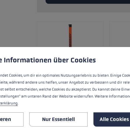
ne Handschuhgröße
hren →
ungen
ndet Cookies, um eine bestmögliche Erfahrung bieten zu kö
e Informationen über Cookies
ndet Cookies, um dir ein optimales Nutzungserlebnis zu bieten. Einige Cook
Seite, während andere uns helfen, unser Angebot zu verbessern und dir rele
st selbst entscheiden, welche Cookies du akzeptierst. Du kannst deine Einw
nstellungen" am unteren Rand der Website widerrufen. Weitere Informatione
zerklärung
.
ALLE EIGENSCHAFTEN
ieren
Nur Essentiell
Alle Cookies
SICHERHEITSHINWEISE