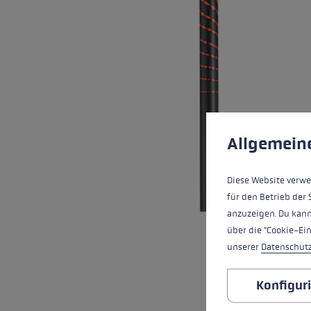
Finde dei
Extra Warme Handschuhe
Mehr erfa
Cookie-Voreinstell
Diese Website verwe
Allgemein
Diese Website verwe
für den Betrieb der 
anzuzeigen. Du kann
über die "Cookie-Ei
unserer
Datenschut
Konfigur