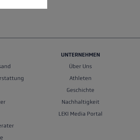
UNTERNEHMEN
sand
Über Uns
rstattung
Athleten
Geschichte
er
Nachhaltigkeit
LEKI Media Portal
rater
e