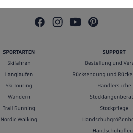
SPORTARTEN
SUPPORT
Skifahren
Bestellung und Ver
Langlaufen
Rücksendung und Rücke
Ski Touring
Händlersuche
Wandern
Stocklängenberat
Trail Running
Stockpflege
Nordic Walking
Handschuhgrößenbe
Handschuhpfleg