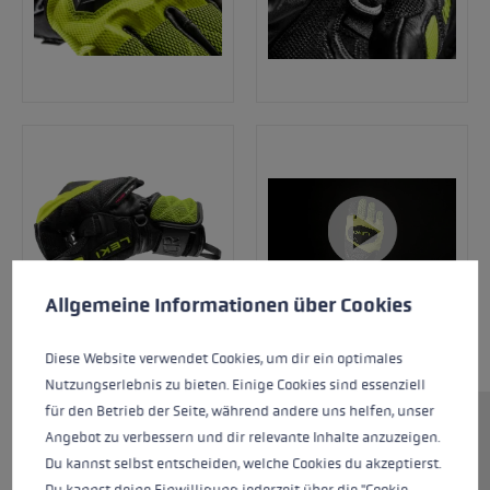
Cookie-Voreinstellungen
Diese Website verwendet Cookies, um eine bestmögliche Er
Allgemeine Informationen über Cookies
Diese Website verwendet Cookies, um dir ein optimales
Nutzungserlebnis zu bieten. Einige Cookies sind essenziell
für den Betrieb der Seite, während andere uns helfen, unser
Der WCR Venom 3D Junior ist der perfekte
Angebot zu verbessern und dir relevante Inhalte anzuzeigen.
Rennhandschuh für alle Nachwuchsathleten!
Du kannst selbst entscheiden, welche Cookies du akzeptierst.
In enger Zusammenarbeit mit dem LEKI
Du kannst deine Einwilligung jederzeit über die "Cookie-