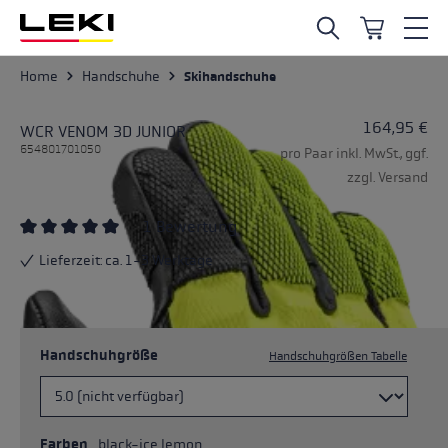
Zum Hauptinhalt springen
Home
Handschuhe
Skihandschuhe
164,95 €
WCR VENOM 3D JUNIOR
654801701050
pro Paar inkl. MwSt., ggf.
zzgl. Versand
1 Bewertung
Durchschnittliche Bewertung von 5 von 5 Sternen
Lieferzeit: ca. 1-3 Werktage
Handschuhgröße
Handschuhgrößen Tabelle
Farben
black-ice lemon