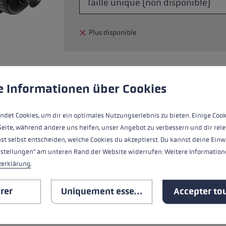
ébutants
tre taille de gants
Plus disponible
plus →
ère de cookies
 to give you the best possible experience. Some cookies are essential for the
e Informationen über Cookies
La Drinkbelt Thermo est une ceinture iso
garde les boissons au chaud pendant qu
ndet Cookies, um dir ein optimales Nutzungserlebnis zu bieten. Einige Cook
Seite, während andere uns helfen, unser Angebot zu verbessern und dir rele
st selbst entscheiden, welche Cookies du akzeptierst. Du kannst deine Einw
nstellungen" am unteren Rand der Website widerrufen. Weitere Informatione
TOUTES LES CARACTÉRISTIQ
zerklärung
.
AVIS (1)
rer
Uniquement essentiel
Accepter tou
SAFETY INSTRUCTIONS