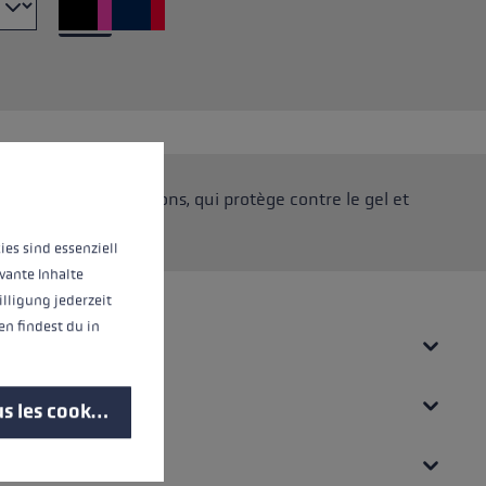
 operation of the site, while others help us to improve our offering and to d
lante pour les boissons, qui protège contre le gel et
atre heures.
ies sind essenziell
vante Inhalte
illigung jederzeit
n findest du in
UES
s les cookies