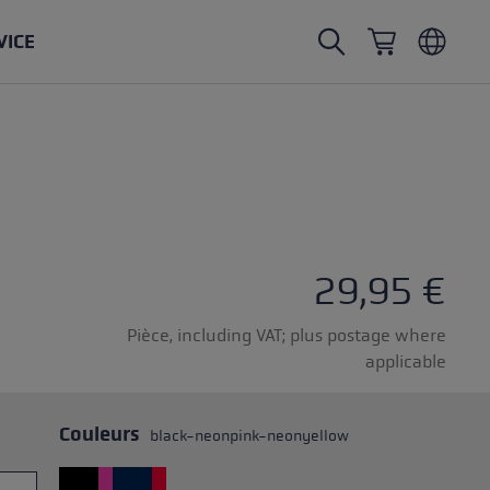
VICE
Bâtons de marche nordique
Gants de ski de randonnée
Chapeaux
Trailrunning
Longueur fixe
Gants imperméables
Bâtons
Vario
Moufles
Gants
tampon en caoutchouc
Gants légers
29,95 €
Pièce, including VAT; plus postage where
applicable
s
Couleurs
black-neonpink-neonyellow
change