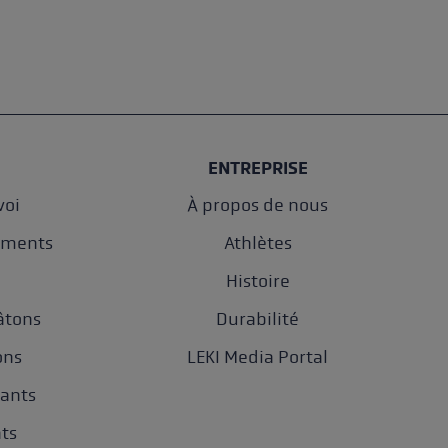
ENTREPRISE
oi
À propos de nous
ements
Athlètes
e
Histoire
âtons
Durabilité
ons
LEKI Media Portal
gants
nts