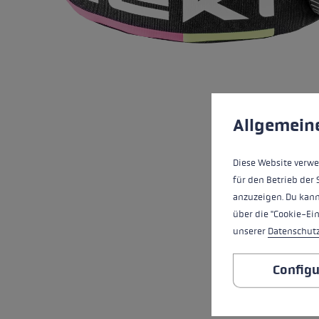
pour les d
Gants extra chauds
Trouvez vo
En savoir 
Préférences en mati
This website uses cookies
Allgemein
Diese Website verwe
für den Betrieb der 
anzuzeigen. Du kann
über die "Cookie-Ei
unserer
Datenschut
Configu