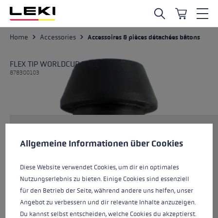
Skip to main content
Home
Accessories
Accessoires & pièces détachées bâtons
FLEX TIP WORLDCUP RACE
878300103
Préférences en matière de cookies
Taille
This website uses cookies to give you the best possible experience. Some c
Allgemeine Informationen über Cookies
Diese Website verwendet Cookies, um dir ein optimales
Couleurs
black
Nutzungserlebnis zu bieten. Einige Cookies sind essenziell
für den Betrieb der Seite, während andere uns helfen, unser
Angebot zu verbessern und dir relevante Inhalte anzuzeigen.
Du kannst selbst entscheiden, welche Cookies du akzeptierst.