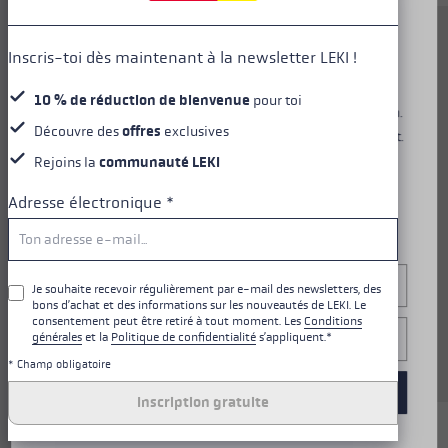
Diese Website verwendet Cookies, um dir ein optimales
Le Khumbu Lite AS est un
Inscris-toi dès maintenant à la newsletter LEKI !
Nutzungserlebnis zu bieten. Einige Cookies sind essenziell
compagnon fidèle et un bâton
für den Betrieb der Seite, während andere uns helfen, unser
de trekking pour toutes les
10 % de réduction de bienvenue
pour toi
Angebot zu verbessern und dir relevante Inhalte anzuzeigen.
aventures en montagne. Lors de
Découvre des
offres
exclusives
Du kannst selbst entscheiden, welche Cookies du akzeptierst.
longues randonnées exigeantes,
Du kannst deine Einwilligung jederzeit über die "Cookie-
Rejoins la
communauté LEKI
il est important de ménager les
Einstellungen" am unteren Rand der Website widerrufen.
muscles et les articulations. Le
Adresse électronique
*
Weitere Informationen findest du in unserer
système d'amortissement
Datenschutzerklärung
.
Antishock, intégré au-dessus de
la pointe, y veille. La poignée
Configurer
Aergon CorTec offre une prise en
Je souhaite recevoir régulièrement par e-mail des newsletters, des
bons d’achat et des informations sur les nouveautés de LEKI. Le
main parfaite et assure une
consentement peut être retiré à tout moment. Les
Conditions
manipulation confortable du
Uniquement essentiel
générales
et la
Politique de confidentialité
s’appliquent.*
bâton.
* Champ obligatoire
Accepter tous les cookies
Inscription gratuite