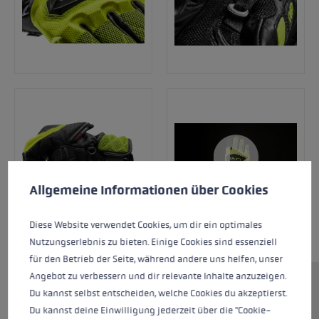
Préférences en matière de cookies
This website uses cookies to give you the best possible experience. Some c
Allgemeine Informationen über Cookies
Diese Website verwendet Cookies, um dir ein optimales
Nutzungserlebnis zu bieten. Einige Cookies sind essenziell
für den Betrieb der Seite, während andere uns helfen, unser
Angebot zu verbessern und dir relevante Inhalte anzuzeigen.
Le WCR Venom 3D Junior est le gant de course
Du kannst selbst entscheiden, welche Cookies du akzeptierst.
parfait pour tous les athlètes en herbe ! La
Du kannst deine Einwilligung jederzeit über die "Cookie-