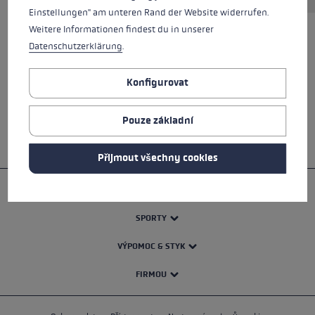
Einstellungen" am unteren Rand der Website widerrufen.
Weitere Informationen findest du in unserer
Datenschutzerklärung
.
VŠECHNY VLASTNOSTI
Konfigurovat
BEZPEČNOSTNÍ POKYNY
Pouze základní
Přijmout všechny cookies
PRODUKTY
SPORTY
VÝPOMOC & STYK
FIRMOU