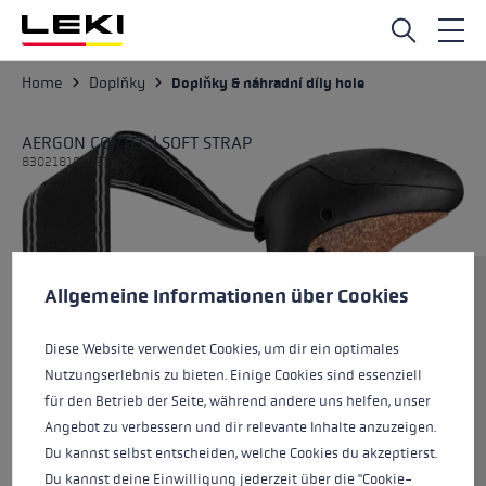
Přejít na hlavní obsah
Home
Doplňky
Doplňky & náhradní díly hole
AERGON CORTEC | SOFT STRAP
8302181800975
Předvolby cookies
Tato webová stránka používá soubory cookie k zajištění co n
Velikost
Allgemeine Informationen über Cookies
Diese Website verwendet Cookies, um dir ein optimales
Nutzungserlebnis zu bieten. Einige Cookies sind essenziell
Barvy
černá-brown
für den Betrieb der Seite, während andere uns helfen, unser
Angebot zu verbessern und dir relevante Inhalte anzuzeigen.
Du kannst selbst entscheiden, welche Cookies du akzeptierst.
Du kannst deine Einwilligung jederzeit über die "Cookie-