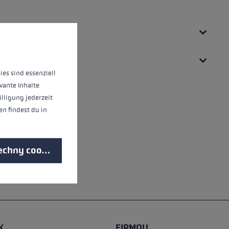
 informací...
ies sind essenziell
vante Inhalte
illigung jederzeit
n findest du in
echny cookies
K
FIRMOU