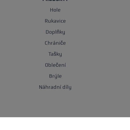
Hole
Rukavice
Doplňky
Chrániče
Tašky
Oblečení
Brýle
Náhradní díly
Och