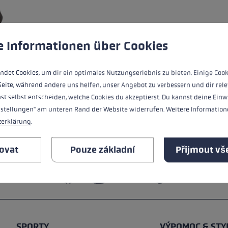
ou velikost rukavic
používá soubory cookie k zajištění co nejlepšího zážitku.
Více
VŠECHNY VLASTNOSTI
íce →
e Informationen über Cookies
BEZPEČNOSTNÍ POKYNY
ndet Cookies, um dir ein optimales Nutzungserlebnis zu bieten. Einige Cook
Seite, während andere uns helfen, unser Angebot zu verbessern und dir rele
st selbst entscheiden, welche Cookies du akzeptierst. Du kannst deine Einw
nstellungen" am unteren Rand der Website widerrufen. Weitere Informatione
zerklärung
.
ovat
Pouze základní
Přijmout vš
SPORTY
VÝPOMOC & STY