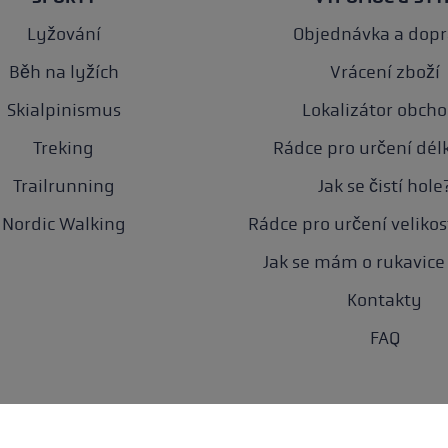
Lyžování
Objednávka a dop
Běh na lyžích
Vrácení zboží
Skialpinismus
Lokalizátor obch
Treking
Rádce pro určení délk
Trailrunning
Jak se čistí hole
Nordic Walking
Rádce pro určení velikos
Jak se mám o rukavice 
Kontakty
FAQ
rana dat
Přístupnost
Nastavení souborů cookie
Newsletter
O