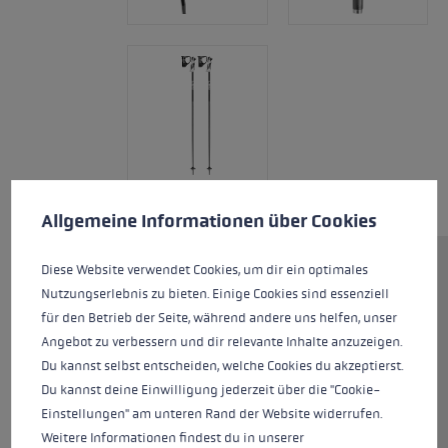
Předvolby cookies
Tato webová stránka používá soubory cookie k zajištění co n
Allgemeine Informationen über Cookies
Diese Website verwendet Cookies, um dir ein optimales
Bold Lite S Junior je perfektní hůl
Nutzungserlebnis zu bieten. Einige Cookies sind essenziell
pro mladší lyžaře. Systém
für den Betrieb der Seite, während andere uns helfen, unser
Trigger S umožňuje rychlé
Angebot zu verbessern und dir relevante Inhalte anzuzeigen.
nacvaknutí i vycvaknutí, takže
Du kannst selbst entscheiden, welche Cookies du akzeptierst.
také maximální flexibilitu. Díky
Du kannst deine Einwilligung jederzeit über die "Cookie-
stabilnímu hliníku TS 4,5 je hůl
Einstellungen" am unteren Rand der Website widerrufen.
robustní a zároveň lehká.
Weitere Informationen findest du in unserer