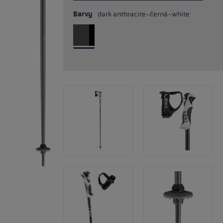
Barvy
dark anthracite-černá-white