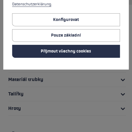
Datenschutzerklärung
.
TO NEJLEPŠÍ
Konfigurovat
Pouze základní
Rukojeťový systém
Rukojeť
Přijmout všechny cookies
Smyčka
Materiál trubky
Talířky
Hroty