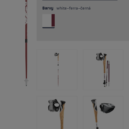
Barvy
white-ferra-černá