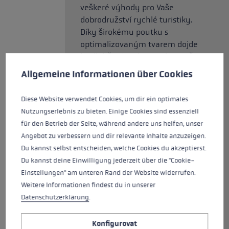
veškeré výhody pro Vaše
dobrodružství rychlé turistiky.
Díky širokému poutku s
optimalizovaným tvarem dojde
k odlehčení svalstva rukou, jež
Předvolby cookies
Tato webová stránka používá soubory cookie k zajištění co n
poutko pevně obepne.
Allgemeine Informationen über Cookies
Alternativně k poutku lze použít
i vhodnou spoušťovou rukavici.
Diese Website verwendet Cookies, um dir ein optimales
Další varianty úchopu umožňuje
Nutzungserlebnis zu bieten. Einige Cookies sind essenziell
pěnové madlo z imitace korku s
für den Betrieb der Seite, während andere uns helfen, unser
prodloužením. Univerzální
Angebot zu verbessern und dir relevante Inhalte anzuzeigen.
skládací hůl v moderním vzhledu
Du kannst selbst entscheiden, welche Cookies du akzeptierst.
vhodném pro muže i ženy při
Du kannst deine Einwilligung jederzeit über die "Cookie-
velikosti balení 42 cm a
Einstellungen" am unteren Rand der Website widerrufen.
hmotnosti 180 g je vaším
Weitere Informationen findest du in unserer
perfektním průvodcem při příští
Datenschutzerklärung
.
sportovní horské túře.
Konfigurovat