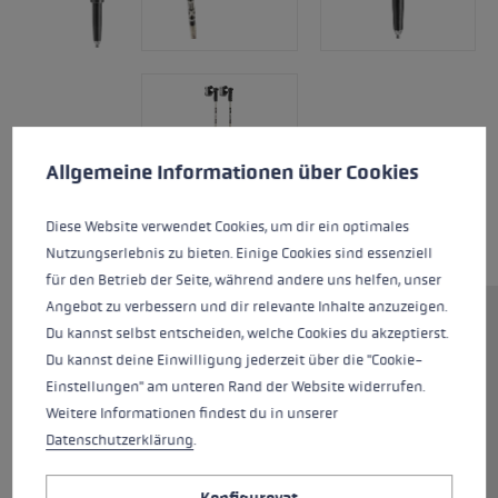
Předvolby cookies
Tato webová stránka používá soubory cookie k zajištění co n
Allgemeine Informationen über Cookies
Diese Website verwendet Cookies, um dir ein optimales
Nutzungserlebnis zu bieten. Einige Cookies sind essenziell
für den Betrieb der Seite, während andere uns helfen, unser
Angebot zu verbessern und dir relevante Inhalte anzuzeigen.
S modelem Detect S Vario jsou
Du kannst selbst entscheiden, welche Cookies du akzeptierst.
nyní k dispozici také klasické
Du kannst deine Einwilligung jederzeit über die "Cookie-
freeridové hole s nastavitelnou
Einstellungen" am unteren Rand der Website widerrufen.
délkou. Díky variabilní délce od
Weitere Informationen findest du in unserer
110 do 140 cm se okamžitě
Datenschutzerklärung
.
budete cítit bezpečně v každém
terénu a díky systému