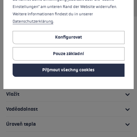
všestranné.
Einstellungen" am unteren Rand der Website widerrufen.
Weitere Informationen findest du in unserer
Datenschutzerklärung
.
TO NEJLEPŠÍ
Konfigurovat
Rukojeťový systém
Pouze základní
Vejít se
Přijmout všechny cookies
Podrobnosti
Vložit
Voděodolnost
Úroveň tepla