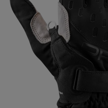
Extra teplé rukavice
Zjistěte sv
Zjistěte v