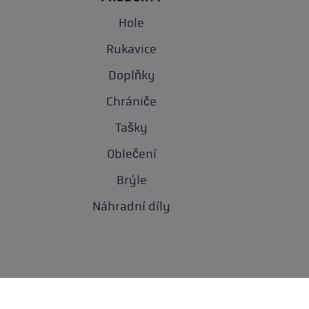
Hole
Rukavice
Doplňky
Chrániče
Tašky
Oblečení
Brýle
Náhradní díly
Och