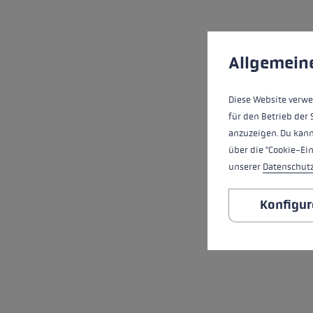
Předvolby cookies
Tato webová stránka 
Allgemein
Diese Website verwe
für den Betrieb der 
anzuzeigen. Du kann
über die "Cookie-Ei
unserer
Datenschut
Konfigur