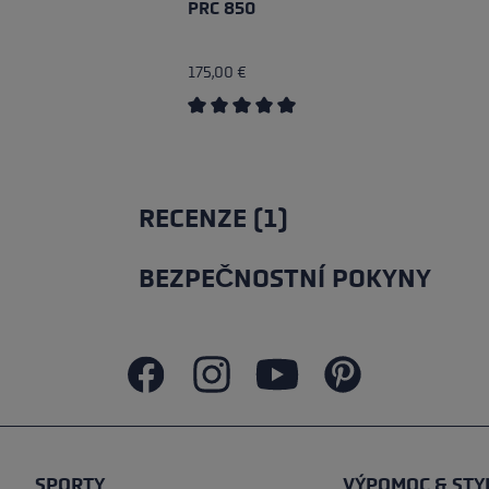
PRC 850
175,00 €
Průměrné hodnocení 5 z 5 hvězd
RECENZE (1)
BEZPEČNOSTNÍ POKYNY
SPORTY
VÝPOMOC & STY