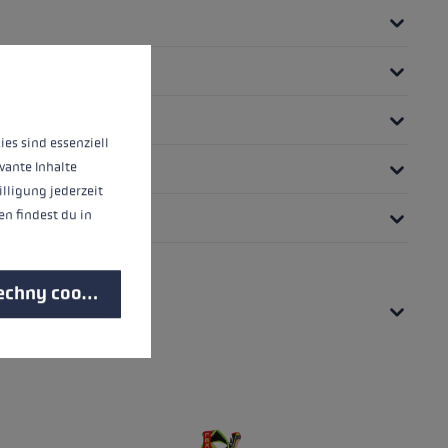
 informací...
ies sind essenziell
vante Inhalte
illigung jederzeit
n findest du in
echny cookies