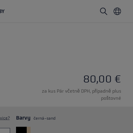
BY
Nordic walking hole
Rukavice na skialpinismus
Pokrývky hlavy
Trailrunning
Pevná délka
Vodotěsné rukavice
Hole
Vario
Rukavice
Rukavice
Gumová koncovka
Lehké rukavice
80,00 €
za kus Pár včetně DPH, případně plus
poštovné
Barvy
avice?
černá-sand