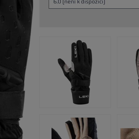
ou velikost rukavic
íce →