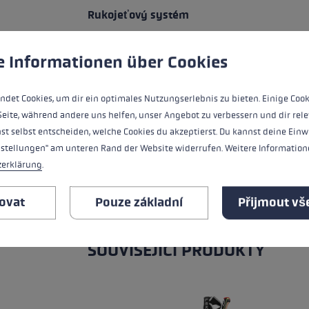
Rukojeťový systém
používá soubory cookie k zajištění co nejlepšího zážitku.
Více
Vejít se
e Informationen über Cookies
Podrobnosti
ndet Cookies, um dir ein optimales Nutzungserlebnis zu bieten. Einige Cook
Seite, während andere uns helfen, unser Angebot zu verbessern und dir rele
Voděodolnost
st selbst entscheiden, welche Cookies du akzeptierst. Du kannst deine Einw
nstellungen" am unteren Rand der Website widerrufen. Weitere Informatione
Úroveň tepla
zerklärung
.
ovat
Pouze základní
Přijmout vš
VŠECHNY VLASTNOSTI
SOUVISEJÍCÍ PRODUKTY
Přeskočit galerii produktů