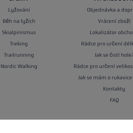
Lyžování
Objednávka a dop
Běh na lyžích
Vrácení zboží
Skialpinismus
Lokalizátor obch
Treking
Rádce pro určení délk
Trailrunning
Jak se čistí hole
Nordic Walking
Rádce pro určení velikos
Jak se mám o rukavice 
Kontakty
FAQ
rana dat
Přístupnost
Nastavení souborů cookie
Newsletter
O