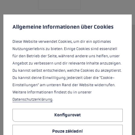
Předvolby cookies
Tato webová stránka používá soubory cookie k zajištění co n
Allgemeine Informationen über Cookies
Hole Spitfire 3D jsou vaším
Diese Website verwendet Cookies, um dir ein optimales
perfektním průvodcem pro
Nutzungserlebnis zu bieten. Einige Cookies sind essenziell
náročné sjezdy v terénu. Úzký
für den Betrieb der Seite, während andere uns helfen, unser
grip Race Pro G je vybaven
Angebot zu verbessern und dir relevante Inhalte anzuzeigen.
novým systémem Trigger 3D.
Du kannst selbst entscheiden, welche Cookies du akzeptierst.
Nový systém gripu Trigger 3D
Du kannst deine Einwilligung jederzeit über die "Cookie-
umožňuje lepší kontrolu díky
Einstellungen" am unteren Rand der Website widerrufen.
přímému spojení mezi rukavicí a
Weitere Informationen findest du in unserer
holí, pohodlnější obsluhu
Datenschutzerklärung
.
rychlým nacvaknutím a
vycvaknutím, ale také větší
Konfigurovat
bezpečnostní rezervy kvůli
inteligentnímu trojrozměrnému
uvolňování, které rozšiřuje
Pouze základní