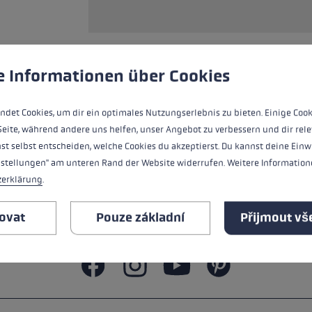
ou velikost rukavic
íce →
používá soubory cookie k zajištění co nejlepšího zážitku.
Více
e Informationen über Cookies
Špičkové brýle s výměnnými skly.
ndet Cookies, um dir ein optimales Nutzungserlebnis zu bieten. Einige Cook
Seite, während andere uns helfen, unser Angebot zu verbessern und dir rele
st selbst entscheiden, welche Cookies du akzeptierst. Du kannst deine Einw
VŠECHNY VLASTNOSTI
nstellungen" am unteren Rand der Website widerrufen. Weitere Informatione
zerklärung
.
BEZPEČNOSTNÍ POKYNY
ovat
Pouze základní
Přijmout vš