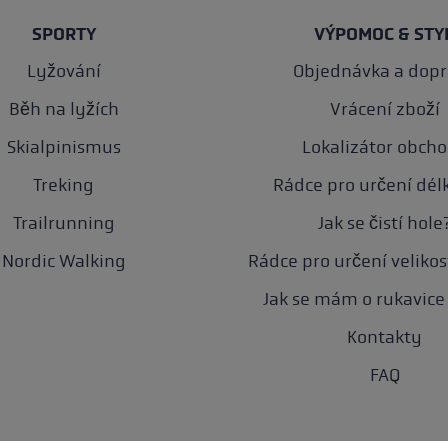
SPORTY
VÝPOMOC & STY
Lyžování
Objednávka a dop
Běh na lyžích
Vrácení zboží
Skialpinismus
Lokalizátor obch
Treking
Rádce pro určení délk
Trailrunning
Jak se čistí hole
Nordic Walking
Rádce pro určení velikos
Jak se mám o rukavice 
Kontakty
FAQ