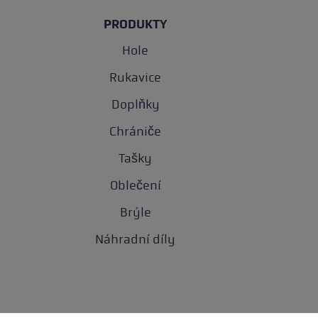
PRODUKTY
Hole
Rukavice
Doplňky
Chrániče
Tašky
Oblečení
Brýle
Náhradní díly