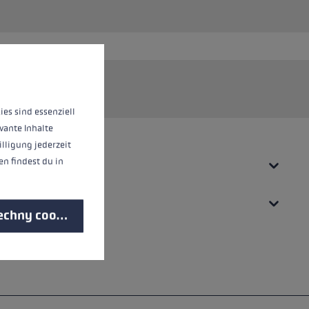
 informací...
ies sind essenziell
vante Inhalte
illigung jederzeit
n findest du in
echny cookies