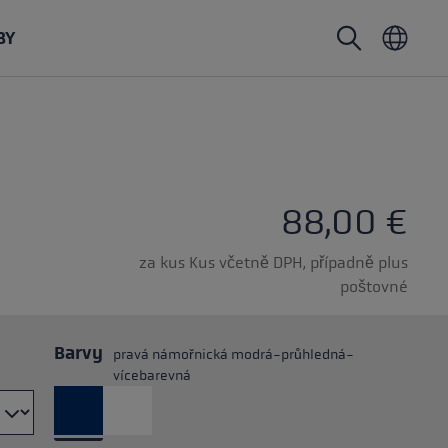
BY
Nordic walking hole
Rukavice na skialpinismus
Pokrývky hlavy
Trailrunning
Pevná délka
Vodotěsné rukavice
Hole
Vario
Rukavice
Rukavice
88,00 €
Gumová koncovka
Lehké rukavice
za kus Kus včetně DPH, případně plus
poštovné
Barvy
pravá námořnická modrá-průhledná-
vícebarevná