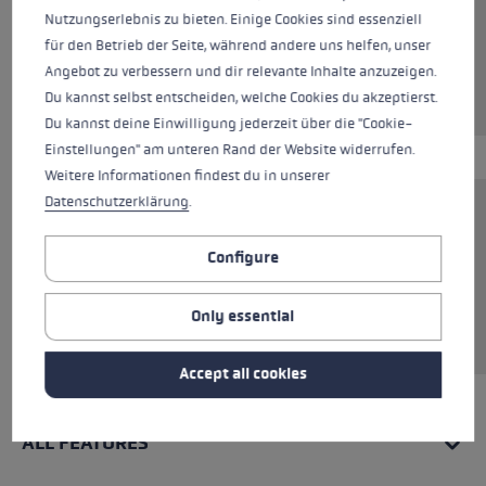
Colours
beige
Nutzungserlebnis zu bieten. Einige Cookies sind essenziell
für den Betrieb der Seite, während andere uns helfen, unser
Angebot zu verbessern und dir relevante Inhalte anzuzeigen.
Du kannst selbst entscheiden, welche Cookies du akzeptierst.
Du kannst deine Einwilligung jederzeit über die "Cookie-
Einstellungen" am unteren Rand der Website widerrufen.
Weitere Informationen findest du in unserer
Datenschutzerklärung
.
The hoodie, made from 85% cotton, combines
comfort with style. Perfect for relaxed days
Configure
and cool nights. The high-quality material
ensures a comfortable fit, while the classic cut
Only essential
and hood with drawstring create a casual look.
Accept all cookies
ALL FEATURES