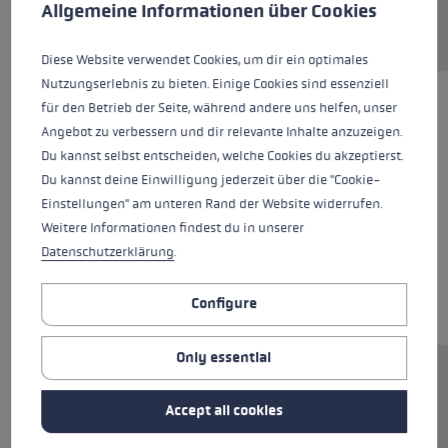
This website uses cookies to give you the best possible experience. Some c
Allgemeine Informationen über Cookies
Diese Website verwendet Cookies, um dir ein optimales
Nutzungserlebnis zu bieten. Einige Cookies sind essenziell
für den Betrieb der Seite, während andere uns helfen, unser
Angebot zu verbessern und dir relevante Inhalte anzuzeigen.
Du kannst selbst entscheiden, welche Cookies du akzeptierst.
Du kannst deine Einwilligung jederzeit über die "Cookie-
Einstellungen" am unteren Rand der Website widerrufen.
Weitere Informationen findest du in unserer
Datenschutzerklärung
.
Configure
Only essential
Ersatzsegment (Mittelteil) für LEKI FX.One
Stöcke. Abmessungen: 14x313mm.
Accept all cookies
Rohrmaterial: Aluminium.