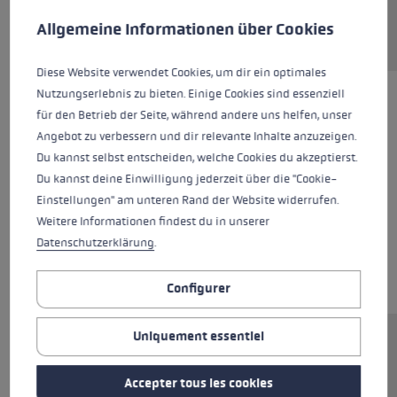
Demander une pièce de rechange
This website uses cookies to give you the best possible experience. Some c
Allgemeine Informationen über Cookies
Diese Website verwendet Cookies, um dir ein optimales
Nutzungserlebnis zu bieten. Einige Cookies sind essenziell
für den Betrieb der Seite, während andere uns helfen, unser
Angebot zu verbessern und dir relevante Inhalte anzuzeigen.
Du kannst selbst entscheiden, welche Cookies du akzeptierst.
Du kannst deine Einwilligung jederzeit über die "Cookie-
Einstellungen" am unteren Rand der Website widerrufen.
Weitere Informationen findest du in unserer
Datenschutzerklärung
.
Configurer
Uniquement essentiel
Ersatzsegment (Mittelteil) für LEKI FX.One
Stöcke. Abmessungen: 14x313mm.
Accepter tous les cookies
Rohrmaterial: Aluminium.