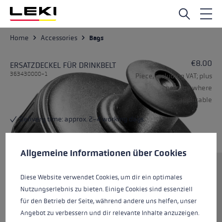
Skip to main content
Home
Accessories
Bags
€8.00
ERSATZDECKEL FÜR DRINKBELT
363430000-1
Piece, including VAT; plus
postage where
applicable
Delivery time: approx. 2-4 working days
Cookie preferences
This website uses cookies to give you the best possible experience. Some c
Allgemeine Informationen über Cookies
Size
Diese Website verwendet Cookies, um dir ein optimales
Nutzungserlebnis zu bieten. Einige Cookies sind essenziell
für den Betrieb der Seite, während andere uns helfen, unser
Colours
black
Angebot zu verbessern und dir relevante Inhalte anzuzeigen.