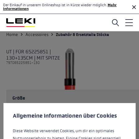
Der Einkauf in unserem Onlineshop ist in Kürze wieder möglich.
Mehr
Zum Hauptinhalt springen
Informationen
Home
Accessoires
Zubehör & Ersatzteile Stöcke
UT | FÜR 65225851 |
130+135CM | MIT SPITZE
797065225851-130
Größe
Cookie-Voreinstellungen
Diese Website verwendet Cookies, um eine bestmögliche Er
Allgemeine Informationen über Cookies
Farben
multi
Diese Website verwendet Cookies, um dir ein optimales
Nutzungserlebnis zu bieten. Einige Cookies sind essenziell