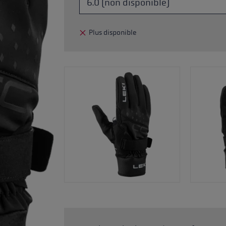
ébutants
tre taille de gants
Plus disponible
plus →