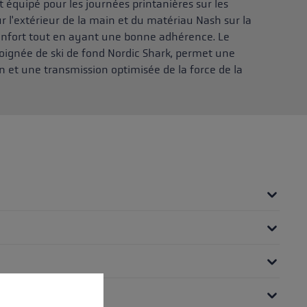
 équipé pour les journées printanières sur les
ur l'extérieur de la main et du matériau Nash sur la
onfort tout en ayant une bonne adhérence. Le
oignée de ski de fond Nordic Shark, permet une
 et une transmission optimisée de la force de la
 operation of the site, while others help us to improve our offering and to d