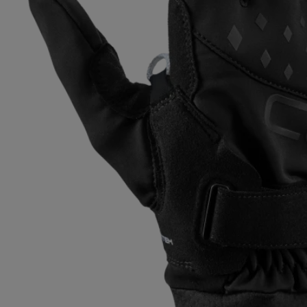
pour les d
Gants extra chauds
Trouvez vo
En savoir 