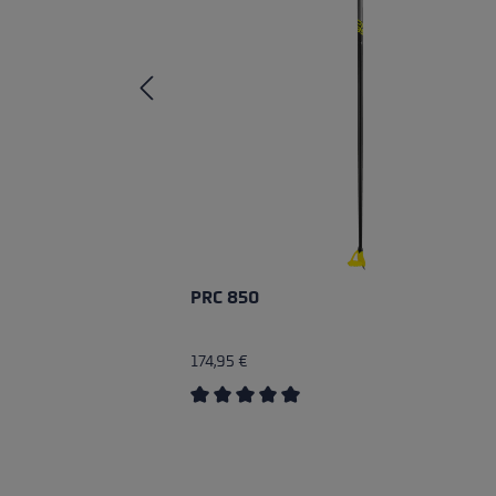
PRC 850
174,95 €
Average rating of 5 out of 5 stars