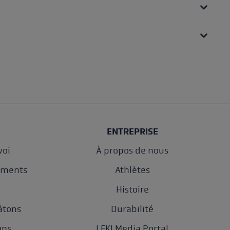
ENTREPRISE
oi
À propos de nous
ements
Athlètes
e
Histoire
âtons
Durabilité
ons
LEKI Media Portal