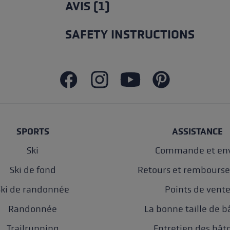
AVIS (1)
SAFETY INSTRUCTIONS
SPORTS
ASSISTANCE
Ski
Commande et env
Ski de fond
Retours et rembours
Ski de randonnée
Points de vent
Randonnée
La bonne taille de b
Trailrunning
Entretien des bât