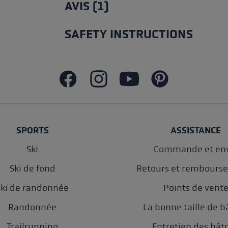
AVIS (1)
SAFETY INSTRUCTIONS
SPORTS
ASSISTANCE
Ski
Commande et env
Ski de fond
Retours et rembours
Ski de randonnée
Points de vent
Randonnée
La bonne taille de b
Trailrunning
Entretien des bât