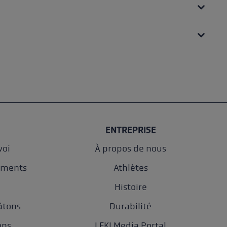
ENTREPRISE
oi
À propos de nous
ements
Athlètes
e
Histoire
âtons
Durabilité
ons
LEKI Media Portal