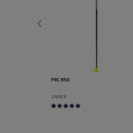
PRC 850
174,95 €
Average rating of 5 out of 5 stars