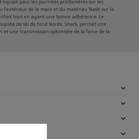
 équipé pour les journées printanières sur les
ur l'extérieur de la main et du matériau Nash sur la
onfort tout en ayant une bonne adhérence. Le
oignée de ski de fond Nordic Shark, permet une
 et une transmission optimisée de la force de la
 operation of the site, while others help us to improve our offering and to d