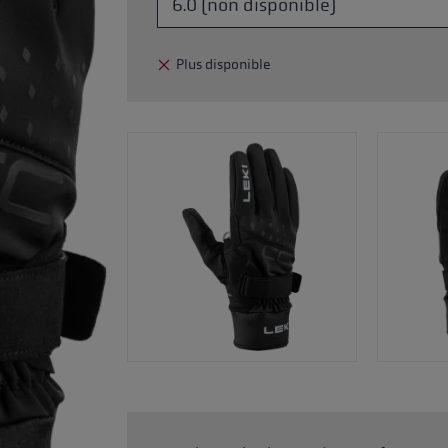
ébutants
tre taille de gants
Plus disponible
plus →