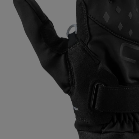
pour les d
Gants extra chauds
Trouvez vo
En savoir 