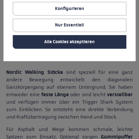
Konfigurieren
TRAIL RUNNING STÖCKE
Nur Essentiell
Alle Cookies akzeptieren
NORDIC WALKING STÖCKE: FÜR TECHNIK &
GESUNDHEIT
Nordic Walking Stöcke
sind speziell für eine ganz
andere Bewegung entwickelt: den diagonalen
Ganzkörpergang auf ebenem Untergrund. Sie haben
entweder eine
feste Länge
oder sind leicht
verstellbar
und verfügen immer über ein Trigger Shark System
zum Einklicken. So entsteht eine direkte Verbindung
und Kraftübertragung zwischen Hand und Stock.
Für Asphalt und Wege kommen schmale, leichte
Spitzen zum Einsatz. Optional sorgen
Gummipuffer