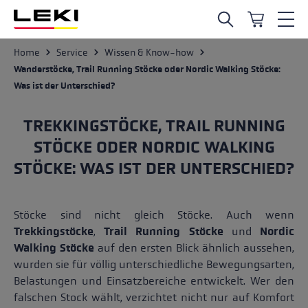
Zum Hauptinhalt springen
Service
Home
Wissen & Know-how
Wanderstöcke, Trail Running Stöcke oder Nordic Walking Stöcke:
Was ist der Unterschied?
TREKKINGSTÖCKE, TRAIL RUNNING
STÖCKE ODER NORDIC WALKING
STÖCKE: WAS IST DER UNTERSCHIED?
Stöcke sind nicht gleich Stöcke. Auch wenn
Trekkingstöcke
,
Trail Running Stöcke
und
Nordic
Walking Stöcke
auf den ersten Blick ähnlich aussehen,
wurden sie für völlig unterschiedliche Bewegungsarten,
Belastungen und Einsatzbereiche entwickelt. Wer den
falschen Stock wählt, verzichtet nicht nur auf Komfort