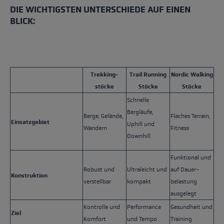
DIE WICHTIGSTEN UNTERSCHIEDE AUF EINEN
BLICK:
Trekking-
Trail Running
Nordic Walking
stöcke
Stöcke
Stöcke
Schnelle
Bergläufe,
Berge, Gelände,
Flaches Terrain,
Einsatzgebiet
Uphill und
Wandern
Fitness
Downhill
Funktional und
Robust und
Ultraleicht und
auf Dauer-
Konstruktion
verstellbar
kompakt
belastung
ausgelegt
Kontrolle und
Performance
Gesundheit und
Ziel
Komfort
und Tempo
Training