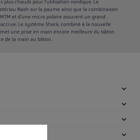
s plus chauds pour l'utilisation nordique. Le
 matériau Nash sur la paume ainsi que la combinaison
3MTM et d'une micro polaire assurent un grand
accrue. Le système Shark, combiné à la nouvelle
ermet une prise en main encore meilleure du bâton
ce de la main au bâton.
 operation of the site, while others help us to improve our offering and to d