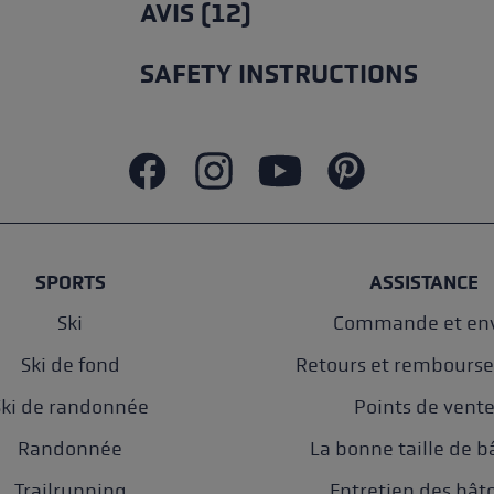
AVIS (12)
SAFETY INSTRUCTIONS
SPORTS
ASSISTANCE
Ski
Commande et env
Ski de fond
Retours et rembours
Ski de randonnée
Points de vent
Randonnée
La bonne taille de b
Trailrunning
Entretien des bât