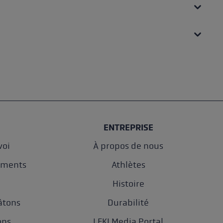
ENTREPRISE
oi
À propos de nous
ements
Athlètes
e
Histoire
âtons
Durabilité
ons
LEKI Media Portal