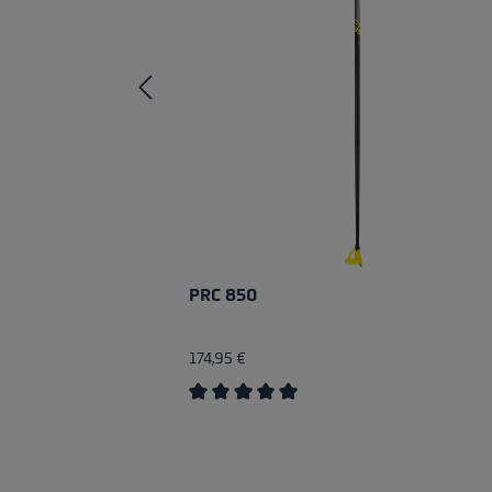
PRC 850
174,95 €
Average rating of 5 out of 5 stars