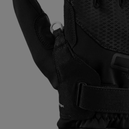
pour les d
Gants extra chauds
Trouvez vo
En savoir 