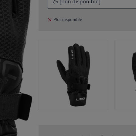
ébutants
tre taille de gants
Plus disponible
plus →