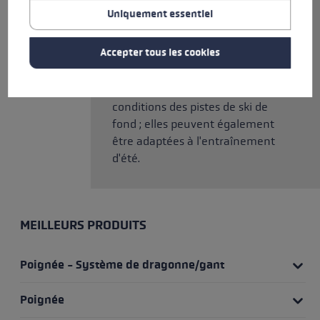
Speed Shape adaptée assure un
Uniquement essentiel
guidage précis des bâtons lors de
mouvements rapides. Grâce au
Accepter tous les cookies
système de changement Fin
Vario, la pointe et la rondelle se
changent en fonction des
conditions des pistes de ski de
fond ; elles peuvent également
être adaptées à l'entraînement
d'été.
MEILLEURS PRODUITS
Poignée - Système de dragonne/gant
Poignée