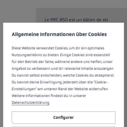
Le PRC 850 est un bâton de ski
Préférences en matière de cookies
de fond de pointe pour les
This website uses cookies to give you the best possible experience. Some c
sportifs amateurs ambitieux. Il
Allgemeine Informationen über Cookies
est équipé du nouveau Nordic
Shark, une technologie de
Diese Website verwendet Cookies, um dir ein optimales
poignée-dragonne développée à
Nutzungserlebnis zu bieten. Einige Cookies sind essenziell
100 % pour le ski de fond. La
für den Betrieb der Seite, während andere uns helfen, unser
poignée garantit une connexion
Angebot zu verbessern und dir relevante Inhalte anzuzeigen.
parfaite entre la main et le
Du kannst selbst entscheiden, welche Cookies du akzeptierst.
bâton et offre un guidage, une
Du kannst deine Einwilligung jederzeit über die "Cookie-
maîtrise et une transmission de
Einstellungen" am unteren Rand der Website widerrufen.
force précis. Il se clipse en
Weitere Informationen findest du in unserer
quelques secondes grâce à la
Datenschutzerklärung
.
boucle Shark et se déclipse plus
facilement que jamais grâce au
Configurer
bouton de libération rapide. La