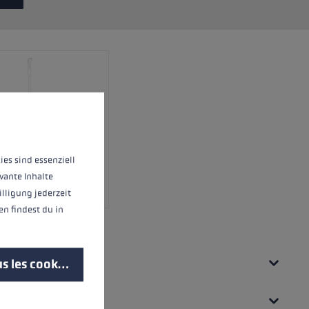
 operation of the site, while others help us to improve our offering and to d
ies sind essenziell
vante Inhalte
illigung jederzeit
n findest du in
UES
s les cookies