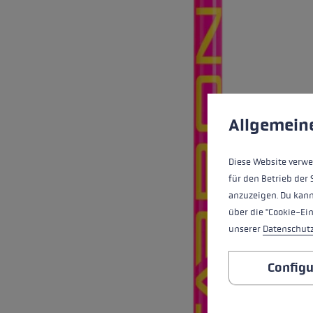
pour les d
Gants extra chauds
Trouvez vo
En savoir 
Préférences en mati
This website uses cookies
Allgemein
Diese Website verwe
für den Betrieb der 
anzuzeigen. Du kann
über die "Cookie-Ei
unserer
Datenschut
Configu