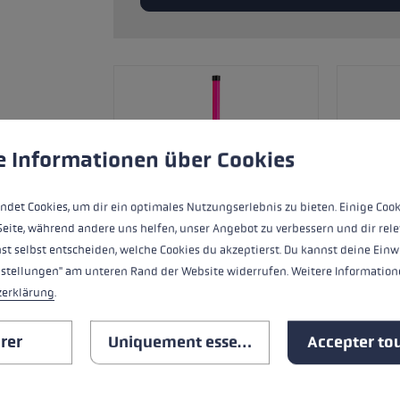
ébutants
tre taille de gants
plus →
ère de cookies
 to give you the best possible experience. Some cookies are essential for the
e Informationen über Cookies
ndet Cookies, um dir ein optimales Nutzungserlebnis zu bieten. Einige Cook
Seite, während andere uns helfen, unser Angebot zu verbessern und dir rele
st selbst entscheiden, welche Cookies du akzeptierst. Du kannst deine Einw
nstellungen" am unteren Rand der Website widerrufen. Weitere Informatione
zerklärung
.
TOUTES LES CARACTÉRISTIQ
rer
Uniquement essentiel
Accepter tou
SAFETY INSTRUCTIONS