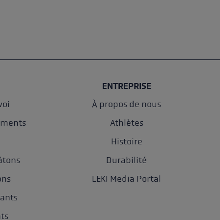
ENTREPRISE
oi
À propos de nous
ements
Athlètes
e
Histoire
âtons
Durabilité
ons
LEKI Media Portal
gants
nts