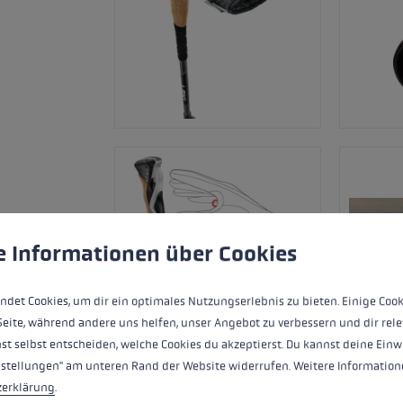
ungen
ndet Cookies, um eine bestmögliche Erfahrung bieten zu kö
e Informationen über Cookies
ndet Cookies, um dir ein optimales Nutzungserlebnis zu bieten. Einige Cook
Seite, während andere uns helfen, unser Angebot zu verbessern und dir rele
st selbst entscheiden, welche Cookies du akzeptierst. Du kannst deine Einw
nstellungen" am unteren Rand der Website widerrufen. Weitere Informatione
zerklärung
.