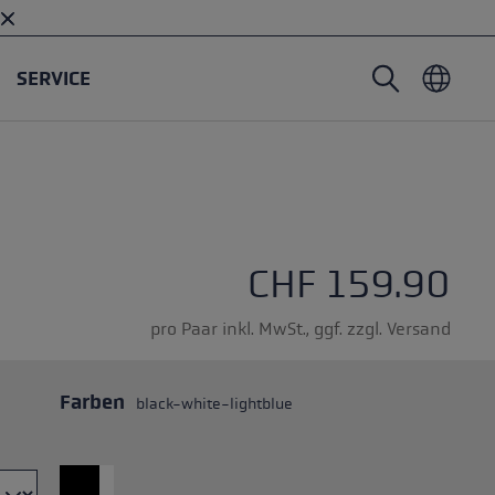
SERVICE
Nordic Walking Stöcke
Skitouren Handschuhe
Headwear
Trailrunning
Fixlänge
Wasserdichte Handschuhe
Stöcke
Vario
Fäustlinge
Handschuhe
CHF 159.90
Gummipuffer
Leichte Handschuhe
pro Paar inkl. MwSt., ggf. zzgl. Versand
Farben
black-white-lightblue
öcken