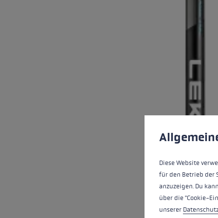
Cookie-Voreinstell
Diese Website verwe
Allgemein
Diese Website verwe
für den Betrieb der 
anzuzeigen. Du kann
über die "Cookie-Ei
unserer
Datenschut