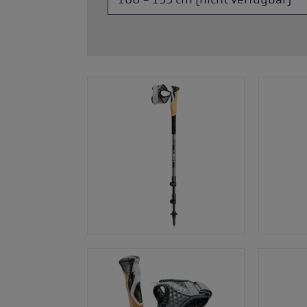
Zubehör & Ersatzteile
ne Handschuhgröße
hren →