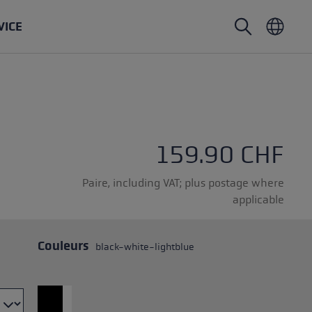
VICE
Bâtons de marche nordique
Gants de ski de randonnée
Chapeaux
Trailrunning
Longueur fixe
Gants imperméables
Bâtons
Vario
Moufles
Gants
159.90 CHF
tampon en caoutchouc
Gants légers
Paire, including VAT; plus postage where
applicable
Couleurs
black-white-lightblue
s
change