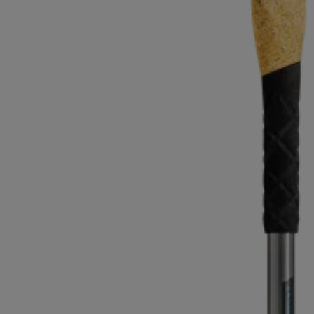
pour les d
Gants extra chauds
Trouvez vo
En savoir 