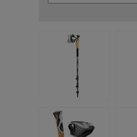
ébutants
tre taille de gants
plus →