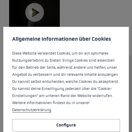
Preferenze per i cookie
This website uses cookies to give you the best possible experience. Some c
Allgemeine Informationen über Cookies
Diese Website verwendet Cookies, um dir ein optimales
Nutzungserlebnis zu bieten. Einige Cookies sind essenziell
für den Betrieb der Seite, während andere uns helfen, unser
Gli sciatori sono perfettamente equipaggiati
Angebot zu verbessern und dir relevante Inhalte anzuzeigen.
con il WCR C-Tech 3D! Supporta tutti i tuoi
Du kannst selbst entscheiden, welche Cookies du akzeptierst.
movimenti e offre comunque una sicurezza
Du kannst deine Einwilligung jederzeit über die "Cookie-
sufficiente. Il guanto da corsa sportivo con
Einstellungen" am unteren Rand der Website widerrufen.
isolamento funzionale Thinsulate™ e Hyperloft
Weitere Informationen findest du in unserer
in combinazione con una membrana SOFT-
Datenschutzerklärung
.
TEX® impermeabile mantiene le tue mani calde
e asciutte. I pad in EVA flessibili in abbinamento
con Ceramic Shell proteggono le mani offrendo
Configura
allo stesso tempo una superficie robusta e