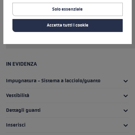
un'elevata resistenza all'abrasione. Grazie agli
Solo essenziale
inserti in silicone presenti sul palmo del guanto,
ora hai un grip ancora maggiore e quindi una
Accetta tutti i cookie
migliore tenuta del bastoncino rispetto al
passato.
IN EVIDENZA
Impugnatura - Sistema a lacciolo/guanto
Vestibilità
Dettagli guanti
Inserisci