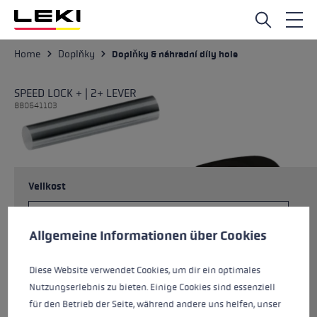
Přejít na hlavní obsah
Home
Doplňky
Doplňky & náhradní díly hole
SPEED LOCK + | 2+ LEVER
880641103
Velikost
Předvolby cookies
Tato webová stránka používá soubory cookie k zajištění co n
Allgemeine Informationen über Cookies
Barvy
černá
Diese Website verwendet Cookies, um dir ein optimales
Nutzungserlebnis zu bieten. Einige Cookies sind essenziell
für den Betrieb der Seite, während andere uns helfen, unser