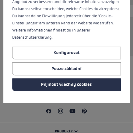
Angebot zu verbessern und dir relevante Inhalte anzuzeigen.
Du kannst selbst entscheiden, welche Cookies du akzeptierst.
Du kannst deine Einwilligung jederzeit über die "Cookie-
Einstellungen" am unteren Rand der Website widerrufen.
Včetně tažného šroubu a rýhovaného kolečka.
Weitere Informationen findest du in unserer
Kompatibilní pouze se systémem Speed Lock +
Datenschutzerklärung
.
| 2+.
Konfigurovat
Pouze základní
VŠECHNY VLASTNOSTI
Přijmout všechny cookies
BEZPEČNOSTNÍ POKYNY
PRODUKTY