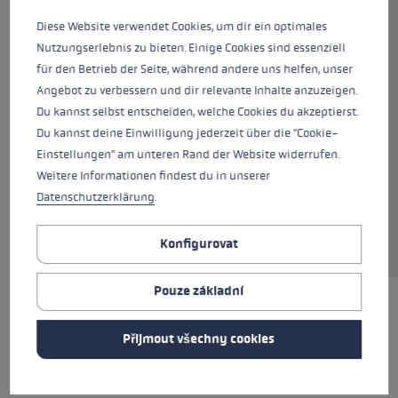
ruce! Díky kombinaci 100% prémiové kozí kůže
a softshellu na vnější straně se pohodlné nosí.
Diese Website verwendet Cookies, um dir ein optimales
Dlaň z extrémně měkké ovčí kůže je
Nutzungserlebnis zu bieten. Einige Cookies sind essenziell
mimořádně měkká a zároveň neklouzavá. Díky
für den Betrieb der Seite, während andere uns helfen, unser
membráně GORE-TEX® jsou rukavice
Angebot zu verbessern und dir relevante Inhalte anzuzeigen.
vodotěsné, zatímco hebkost zajišťují výplně
Du kannst selbst entscheiden, welche Cookies du akzeptierst.
Soft Plush a Silk Bemberg. Systém Trigger 3D
Du kannst deine Einwilligung jederzeit über die "Cookie-
umožňuje zacvaknutí do hole během několika
Einstellungen" am unteren Rand der Website widerrufen.
sekund, čímž zajišťuje přímé spojení mezi
Weitere Informationen findest du in unserer
rukavicí a holí, a tím i nejlepší přenos síly.
Datenschutzerklärung
.
Zatažením za manžetu si rukavice snadno
nasadíte pomocí poutka.
Konfigurovat
Pouze základní
TO NEJLEPŠÍ
Přijmout všechny cookies
Rukojeťový systém