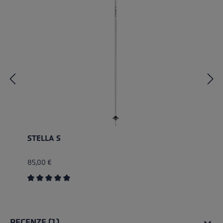
STELLA S
85,00 €
Průměrné hodnocení 5 z 5 hvězd
RECENZE (1)