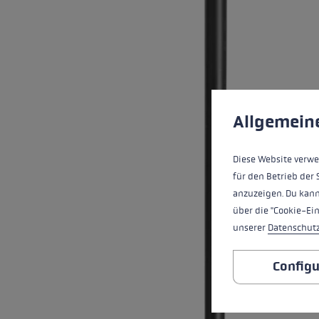
pour les d
Gants extra chauds
Trouvez vo
En savoir 
Préférences en mati
This website uses cookies
Allgemein
Diese Website verwe
für den Betrieb der 
anzuzeigen. Du kann
über die "Cookie-Ei
unserer
Datenschut
Configu