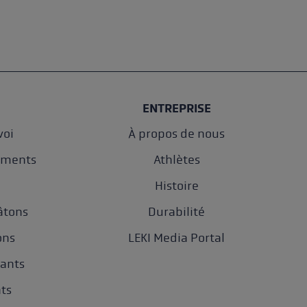
ENTREPRISE
oi
À propos de nous
ements
Athlètes
e
Histoire
âtons
Durabilité
ons
LEKI Media Portal
gants
nts