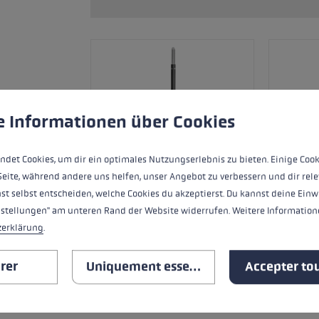
ébutants
tre taille de gants
plus →
ère de cookies
 to give you the best possible experience. Some cookies are essential for the
e Informationen über Cookies
ndet Cookies, um dir ein optimales Nutzungserlebnis zu bieten. Einige Cook
Seite, während andere uns helfen, unser Angebot zu verbessern und dir rele
st selbst entscheiden, welche Cookies du akzeptierst. Du kannst deine Einw
nstellungen" am unteren Rand der Website widerrufen. Weitere Informatione
zerklärung
.
TOUTES LES CARACTÉRISTIQ
rer
Uniquement essentiel
Accepter tou
SAFETY INSTRUCTIONS