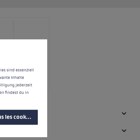
 operation of the site, while others help us to improve our offering and to d
ies sind essenziell
vante Inhalte
illigung jederzeit
n findest du in
UES
s les cookies