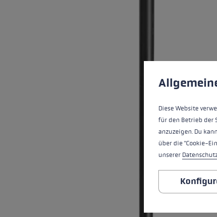
Extra teplé rukavice
Zjistěte sv
Zjistěte v
Předvolby cookies
Tato webová stránka 
Allgemein
Diese Website verwe
für den Betrieb der 
anzuzeigen. Du kann
über die "Cookie-Ei
unserer
Datenschut
Konfigur