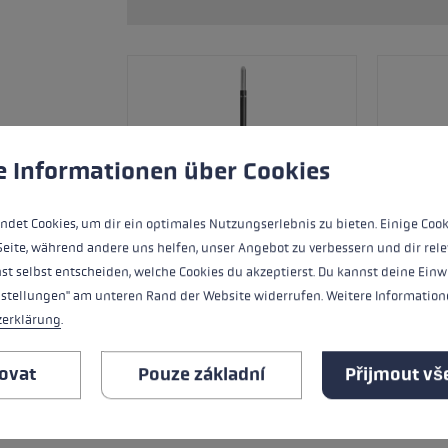
ou velikost rukavic
íce →
používá soubory cookie k zajištění co nejlepšího zážitku.
Více
e Informationen über Cookies
ndet Cookies, um dir ein optimales Nutzungserlebnis zu bieten. Einige Cook
Seite, während andere uns helfen, unser Angebot zu verbessern und dir rele
st selbst entscheiden, welche Cookies du akzeptierst. Du kannst deine Einw
nstellungen" am unteren Rand der Website widerrufen. Weitere Informatione
zerklärung
.
VŠECHNY VLASTNOSTI
ovat
Pouze základní
Přijmout vš
BEZPEČNOSTNÍ POKYNY