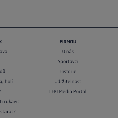
K
FIRMOU
rava
O nás
Sportovci
odů
Historie
y holí
Udržitelnost
?
LEKI Media Portal
ti rukavic
starat?