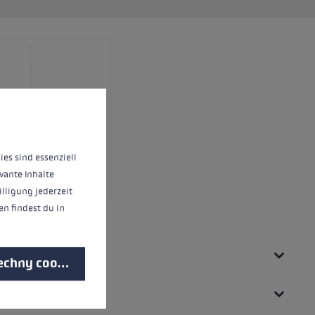
 informací...
ies sind essenziell
vante Inhalte
illigung jederzeit
n findest du in
echny cookies