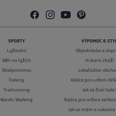
SPORTY
VÝPOMOC & STY
Lyžování
Objednávka a dop
Běh na lyžích
Vrácení zboží
Skialpinismus
Lokalizátor obch
Treking
Rádce pro určení délk
Trailrunning
Jak se čistí hole
Nordic Walking
Rádce pro určení velikos
Jak se mám o rukavice 